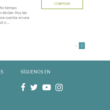
COMPRAR
cho tiempo
 decían. Hoy, las
ra cuenta: en una
 o ...
(current)
«
1
ES
SÍGUENOS EN