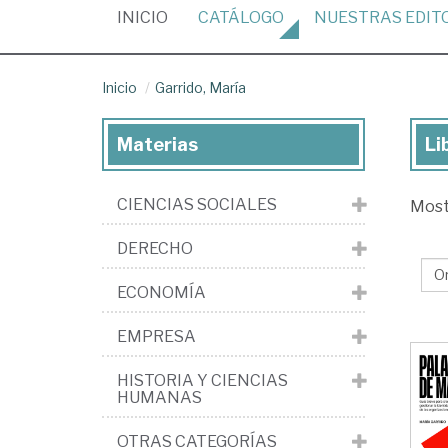
(CURRENT)
INICIO
CATÁLOGO
NUESTRAS
EDIT
Inicio
Garrido, María
Materias
Li
Lib
de
CIENCIAS SOCIALES
Mos
Gar
Ma
DERECHO
ECONOMÍA
EMPRESA
HISTORIA Y CIENCIAS
HUMANAS
OTRAS CATEGORÍAS