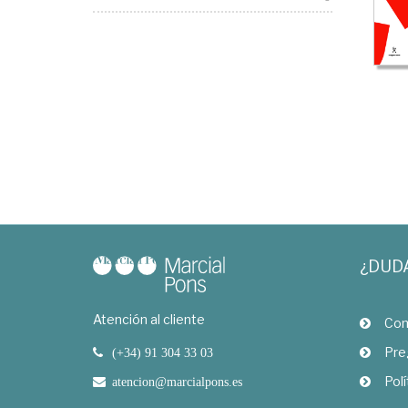
¿DUD
Atención al cliente
Com
Pre
(+34) 91 304 33 03
Polí
atencion@marcialpons.es