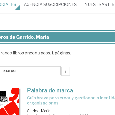
ORIALES
AGENCIA
SUSCRIPCIONES
NUESTRAS
LI
bros de Garrido, María
ros
trando
libros encontrados.
1
páginas.
rido,
ría
↑
Palabra de marca
Guía breve para crear y gestionar la identidad verbal de las
organizaciones
Garrido, María