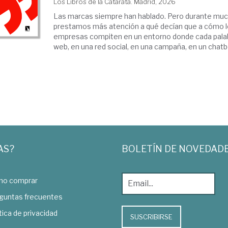
Los Libros de la Catarata. Madrid, 2026
Las marcas siempre han hablado. Pero durante mu
prestamos más atención a qué decían que a cómo lo
empresas compiten en un entorno donde cada palab
web, en una red social, en una campaña, en un chatbot
AS?
BOLETÍN DE NOVEDAD
o comprar
guntas frecuentes
tica de privacidad
SUSCRIBIRSE