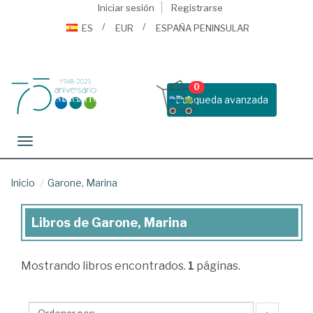
Iniciar sesión
Registrarse
ES
EUR
ESPAÑA PENINSULAR
0
Busqueda avanzada
Toggle navigation
Inicio
Garone, Marina
Libros de Garone, Marina
Libros
de
Mostrando
libros encontrados.
1
páginas.
Garone,
Marina