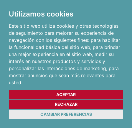
Utilizamos cookies
Este sitio web utiliza cookies y otras tecnologías
de seguimiento para mejorar su experiencia de
navegación con los siguientes fines:
para habilitar
la funcionalidad básica del sitio web
,
para brindar
una mejor experiencia en el sitio web
,
medir su
interés en nuestros productos y servicios y
personalizar las interacciones de marketing
,
para
mostrar anuncios que sean más relevantes para
usted
.
ACEPTAR
RECHAZAR
CAMBIAR PREFERENCIAS