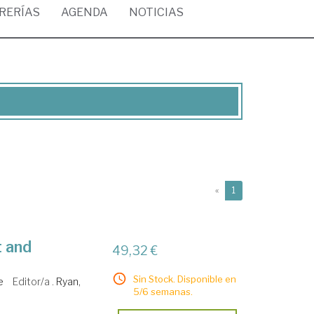
BRERÍAS
AGENDA
NOTICIAS
(current)
«
1
t and
49,32 €
Sin Stock. Disponible en
e
Editor/a .
Ryan,
5/6 semanas.