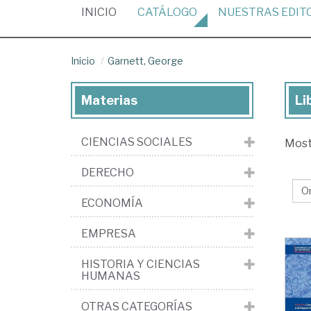
(CURRENT)
INICIO
CATÁLOGO
NUESTRAS
EDIT
Inicio
Garnett, George
Materias
Li
Lib
de
CIENCIAS SOCIALES
Mos
Gar
Ge
DERECHO
ECONOMÍA
EMPRESA
HISTORIA Y CIENCIAS
HUMANAS
OTRAS CATEGORÍAS