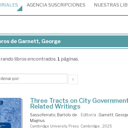
ORIALES
AGENCIA
SUSCRIPCIONES
NUESTRAS
LI
bros de Garnett, George
ros
trando
libros encontrados.
1
páginas.
nett,
orge
↑
Three Tracts on City Governmen
Related Writings
Sassoferrato, Bartolo de
Editor/a .
Garnett, Georg
Magnus
Cambridge University Press. Cambridge , 2025