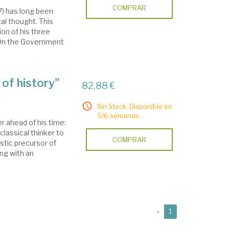
COMPRAR
7) has long been
al thought. This
on of his three
, On the Government
 of history"
82,88 €
Sin Stock. Disponible en
5/6 semanas.
r ahead of his time:
-classical thinker to
COMPRAR
stic precursor of
ng with an
(current)
«
1