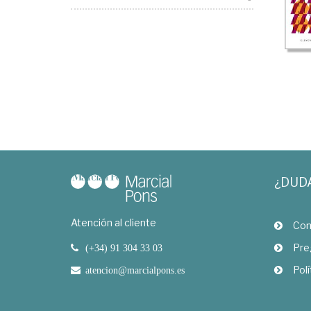
¿DUD
Atención al cliente
Com
Pre
(+34) 91 304 33 03
Polí
atencion@marcialpons.es