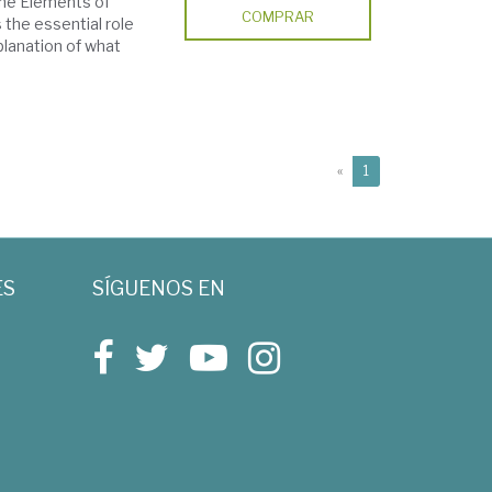
 the Elements of
COMPRAR
 the essential role
xplanation of what
(current)
«
1
ES
SÍGUENOS EN