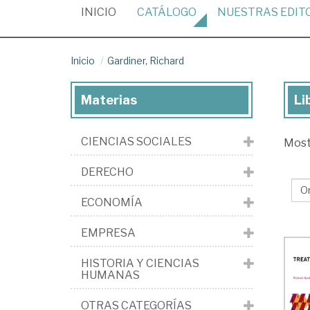
(CURRENT)
INICIO
CATÁLOGO
NUESTRAS
EDIT
Inicio
Gardiner, Richard
Materias
Li
Lib
de
CIENCIAS SOCIALES
Mos
Gar
Ri
DERECHO
ECONOMÍA
EMPRESA
HISTORIA Y CIENCIAS
HUMANAS
OTRAS CATEGORÍAS