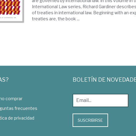
are governed by international law. In this volume in
International Law series, Richard Gardiner describes
of treaties in international law. Beginning with an e
treaties are, the book ...
AS?
BOLETÍN DE NOVEDAD
o comprar
guntas frecuentes
tica de privacidad
SUSCRIBIRSE