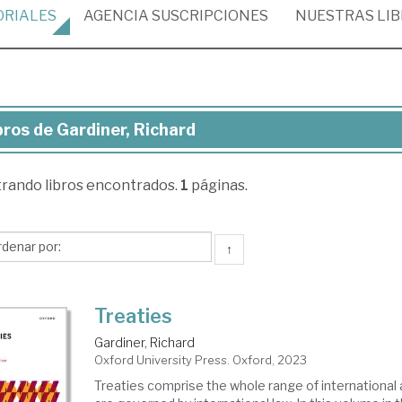
ORIALES
AGENCIA
SUSCRIPCIONES
NUESTRAS
LI
bros de Gardiner, Richard
ros
trando
libros encontrados.
1
páginas.
diner,
chard
↑
Treaties
Gardiner, Richard
Oxford University Press. Oxford, 2023
Treaties comprise the whole range of internationa