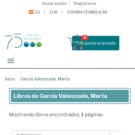
Iniciar sesión
Registrarse
ES
EUR
ESPAÑA PENINSULAR
0
Busqueda avanzada
Toggle navigation
Inicio
García Valenzuela, Marta
Libros de García Valenzuela, Marta
Libros
de
Mostrando
libros encontrados.
1
páginas.
García
Valenzuela,