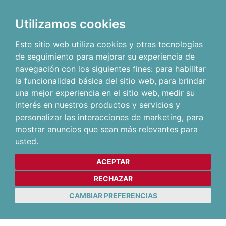
Utilizamos cookies
Este sitio web utiliza cookies y otras tecnologías
de seguimiento para mejorar su experiencia de
navegación con los siguientes fines:
para habilitar
la funcionalidad básica del sitio web
,
para brindar
una mejor experiencia en el sitio web
,
medir su
interés en nuestros productos y servicios y
personalizar las interacciones de marketing
,
para
mostrar anuncios que sean más relevantes para
usted
.
ACEPTAR
RECHAZAR
CAMBIAR PREFERENCIAS