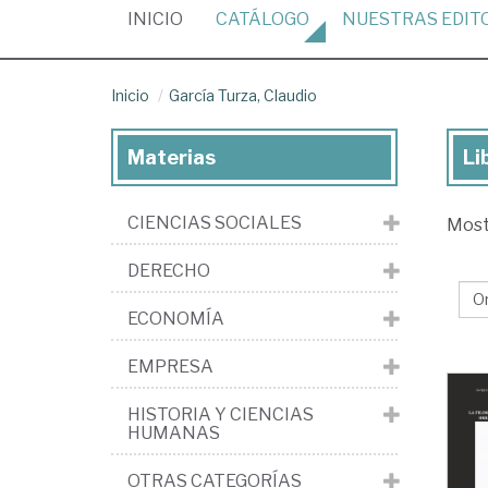
(CURRENT)
INICIO
CATÁLOGO
NUESTRAS
EDIT
Inicio
García Turza, Claudio
Materias
Li
Lib
de
CIENCIAS SOCIALES
Mos
Gar
Tur
DERECHO
Cla
ECONOMÍA
EMPRESA
HISTORIA Y CIENCIAS
HUMANAS
OTRAS CATEGORÍAS