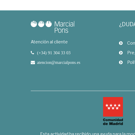
¿DUD
Atención al cliente
Com
Pre
(+34) 91 304 33 03
Polí
atencion@marcialpons.es
Esta actividad ha recibido una ayuda para la mode