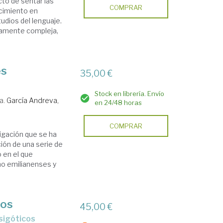
cto de sentar las
COMPRAR
ocimiento en
udios del lenguaje.
mamente compleja,
es
35,00 €
Stock en librería. Envío
a.
García Andreva,
en 24/48 horas
COMPRAR
tigación que se ha
ión de una serie de
 en el que
o emilianenses y
cos
45,00 €
isigóticos