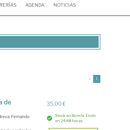
BRERÍAS
AGENDA
NOTICIAS
(current)
«
1
ra de
35,00 €
Stock en librería. Envío
dreva, Fernando
en 24/48 horas