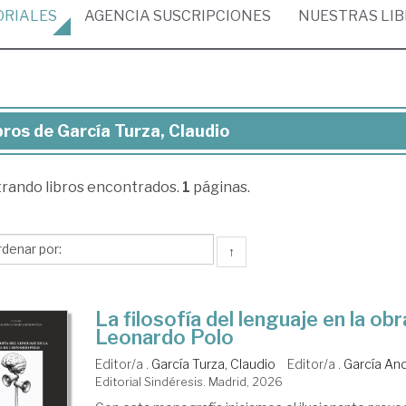
ORIALES
AGENCIA
SUSCRIPCIONES
NUESTRAS
LI
bros de García Turza, Claudio
ros
trando
libros encontrados.
1
páginas.
cía
za,
udio
↑
La filosofía del lenguaje en la ob
Leonardo Polo
Editor/a .
García Turza, Claudio
Editor/a .
García An
Editorial Sindéresis. Madrid, 2026