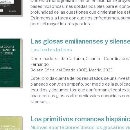
Con esta monografía iniciamos el ilusionante proye
bases filosóficas más sólidas posibles para el con
profundidad de las cuestiones que cimientan los est
Es inmensa la tarea con que nos enfrentamos, su
pero del mayor interés para los ...
Las glosas emilianenses y silens
los textos latinos
Coordinador/a.
García Turza, Claudio
Coordinador/
Fernando
Boletín Oficial del Estado. (BOE). Madrid, 2023
Este libro da cuenta de los resultados de una inves
planeado con gran empeño, por medio de la publicac
estudios y documentos, que conforman el contexto
aparecen las glosas altomedievales conocidas com
silenses ...
Los primitivos romances hispáni
nuevas aportaciones desde los glosarios v