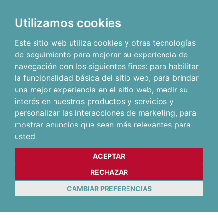
Utilizamos cookies
Este sitio web utiliza cookies y otras tecnologías
de seguimiento para mejorar su experiencia de
navegación con los siguientes fines:
para habilitar
la funcionalidad básica del sitio web
,
para brindar
una mejor experiencia en el sitio web
,
medir su
interés en nuestros productos y servicios y
personalizar las interacciones de marketing
,
para
mostrar anuncios que sean más relevantes para
usted
.
ACEPTAR
RECHAZAR
CAMBIAR PREFERENCIAS