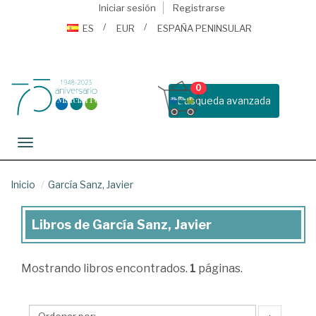
Iniciar sesión
Registrarse
ES
EUR
ESPAÑA PENINSULAR
0
Busqueda avanzada
Toggle navigation
Inicio
García Sanz, Javier
Libros de García Sanz, Javier
Libros
de
Mostrando
libros encontrados.
1
páginas.
García
Sanz,