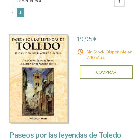
Beato,
↑
Joaquín
(current)
«
1
19,95 €
Sin Stock. Disponible en
7/10 días.
COMPRAR
Paseos por las leyendas de Toledo