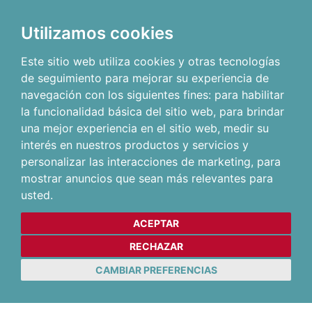
Utilizamos cookies
Este sitio web utiliza cookies y otras tecnologías
de seguimiento para mejorar su experiencia de
navegación con los siguientes fines:
para habilitar
la funcionalidad básica del sitio web
,
para brindar
una mejor experiencia en el sitio web
,
medir su
interés en nuestros productos y servicios y
personalizar las interacciones de marketing
,
para
mostrar anuncios que sean más relevantes para
usted
.
ACEPTAR
RECHAZAR
CAMBIAR PREFERENCIAS