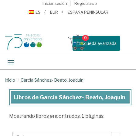
Iniciar sesión
Registrarse
ES
EUR
ESPAÑA PENINSULAR
0
Busqueda avanzada
Toggle navigation
Inicio
García Sánchez- Beato, Joaquín
Libros de García Sánchez- Beato, Joaquín
Libros
de
Mostrando
libros encontrados.
1
páginas.
García
Sánchez-