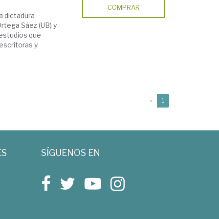
COMPRAR
a dictadura
Ortega Sáez (UB) y
estudios que
escritoras y
(current)
«
1
ES
SÍGUENOS EN