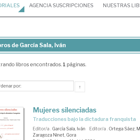
ORIALES
AGENCIA
SUSCRIPCIONES
NUESTRAS
LI
bros de García Sala, Iván
ros
trando
libros encontrados.
1
páginas.
cía
a,
n
↑
Mujeres silenciadas
Traducciones bajo la dictadura franquista
Editor/a .
García Sala, Iván
Editor/a .
Ortega Sáez, M
Zaragoza Ninet, Gora