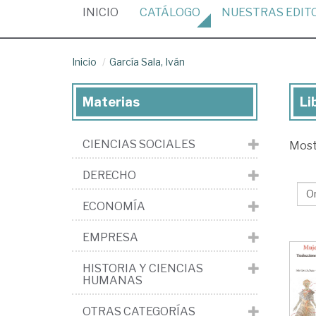
(CURRENT)
INICIO
CATÁLOGO
NUESTRAS
EDIT
Inicio
García Sala, Iván
Materias
Li
Lib
de
CIENCIAS SOCIALES
Mos
Gar
Sal
DERECHO
Ivá
ECONOMÍA
EMPRESA
HISTORIA Y CIENCIAS
HUMANAS
OTRAS CATEGORÍAS