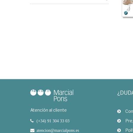
¿DUD
Atención al cliente
Com
Pre
(+34) 91 304 33 03
Polí
atencion@marcialpons.es