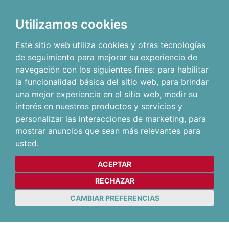
Utilizamos cookies
Este sitio web utiliza cookies y otras tecnologías
de seguimiento para mejorar su experiencia de
navegación con los siguientes fines:
para habilitar
la funcionalidad básica del sitio web
,
para brindar
una mejor experiencia en el sitio web
,
medir su
interés en nuestros productos y servicios y
personalizar las interacciones de marketing
,
para
mostrar anuncios que sean más relevantes para
usted
.
ACEPTAR
RECHAZAR
CAMBIAR PREFERENCIAS