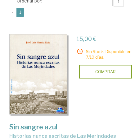
José
↑
Luis
(current)
«
1
15,00 €
Sin Stock. Disponible en
7/10 días.
COMPRAR
Sin sangre azul
historias nunca escritas de Las Merindades