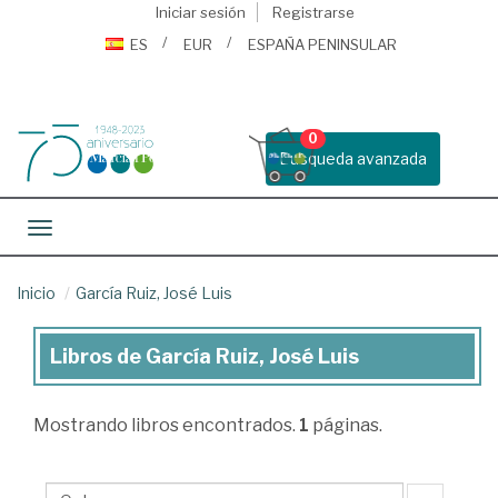
Iniciar sesión
Registrarse
ES
EUR
ESPAÑA PENINSULAR
0
Busqueda avanzada
Toggle navigation
Inicio
García Ruiz, José Luis
Libros de García Ruiz, José Luis
Libros
de
Mostrando
libros encontrados.
1
páginas.
García
Ruiz,