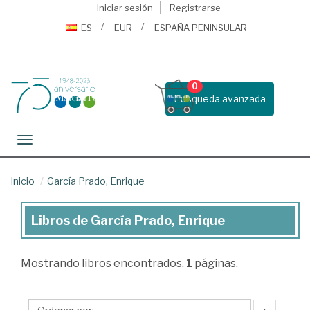
Iniciar sesión
Registrarse
ES
EUR
ESPAÑA PENINSULAR
0
Busqueda avanzada
Toggle navigation
Inicio
García Prado, Enrique
Libros de García Prado, Enrique
Libros
de
Mostrando
libros encontrados.
1
páginas.
García
Prado,