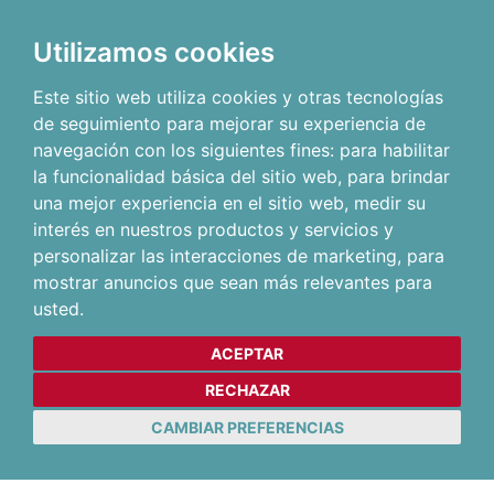
Utilizamos cookies
Este sitio web utiliza cookies y otras tecnologías
de seguimiento para mejorar su experiencia de
navegación con los siguientes fines:
para habilitar
la funcionalidad básica del sitio web
,
para brindar
una mejor experiencia en el sitio web
,
medir su
interés en nuestros productos y servicios y
personalizar las interacciones de marketing
,
para
mostrar anuncios que sean más relevantes para
usted
.
ACEPTAR
RECHAZAR
CAMBIAR PREFERENCIAS