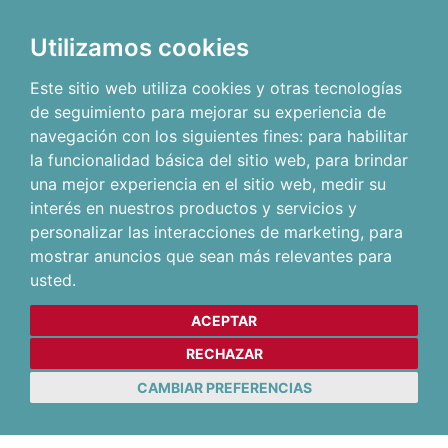
Utilizamos cookies
Este sitio web utiliza cookies y otras tecnologías
de seguimiento para mejorar su experiencia de
navegación con los siguientes fines:
para habilitar
la funcionalidad básica del sitio web
,
para brindar
una mejor experiencia en el sitio web
,
medir su
interés en nuestros productos y servicios y
personalizar las interacciones de marketing
,
para
mostrar anuncios que sean más relevantes para
usted
.
ACEPTAR
RECHAZAR
CAMBIAR PREFERENCIAS