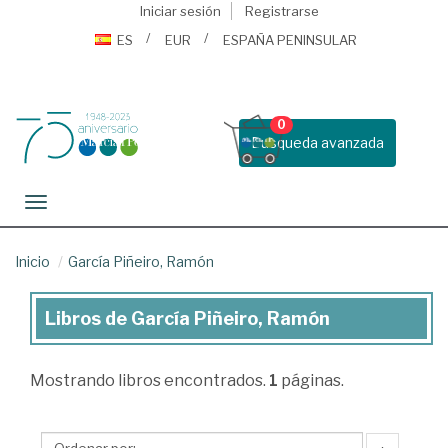
Iniciar sesión
Registrarse
ES
EUR
ESPAÑA PENINSULAR
0
Busqueda avanzada
Toggle navigation
Inicio
García Piñeiro, Ramón
Libros de García Piñeiro, Ramón
Libros
de
Mostrando
libros encontrados.
1
páginas.
García
Piñeiro,