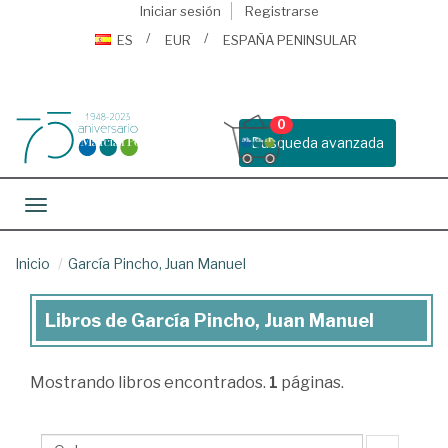
Iniciar sesión
Registrarse
ES
EUR
ESPAÑA PENINSULAR
0
Busqueda avanzada
Toggle navigation
Inicio
García Pincho, Juan Manuel
Libros de García Pincho, Juan Manuel
Libros
de
Mostrando
libros encontrados.
1
páginas.
García
Pincho,