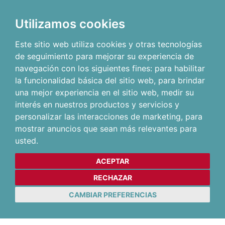
Utilizamos cookies
Este sitio web utiliza cookies y otras tecnologías
de seguimiento para mejorar su experiencia de
navegación con los siguientes fines:
para habilitar
la funcionalidad básica del sitio web
,
para brindar
una mejor experiencia en el sitio web
,
medir su
interés en nuestros productos y servicios y
personalizar las interacciones de marketing
,
para
mostrar anuncios que sean más relevantes para
usted
.
ACEPTAR
RECHAZAR
CAMBIAR PREFERENCIAS