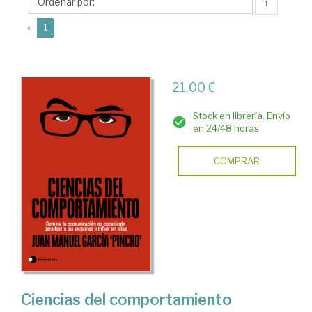
Juan
↑
Manuel
(current)
«
1
21,00 €
Stock en librería. Envío
en 24/48 horas
COMPRAR
Ciencias del comportamiento