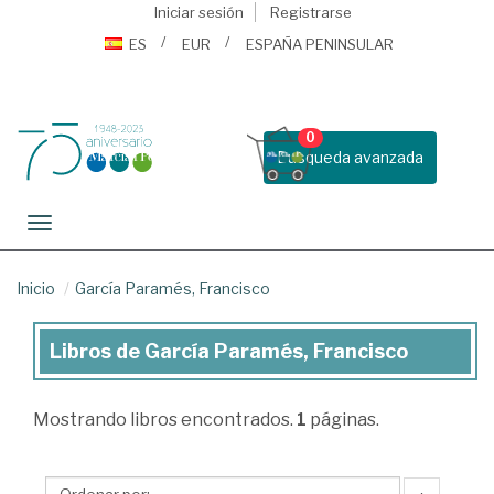
Iniciar sesión
Registrarse
ES
EUR
ESPAÑA PENINSULAR
0
Busqueda avanzada
Toggle navigation
Inicio
García Paramés, Francisco
Libros de García Paramés, Francisco
Libros
de
Mostrando
libros encontrados.
1
páginas.
García
Paramés,