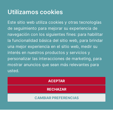
Utilizamos cookies
Este sitio web utiliza cookies y otras tecnologías
de seguimiento para mejorar su experiencia de
navegación con los siguientes fines:
para habilitar
la funcionalidad básica del sitio web
,
para brindar
una mejor experiencia en el sitio web
,
medir su
interés en nuestros productos y servicios y
personalizar las interacciones de marketing
,
para
mostrar anuncios que sean más relevantes para
usted
.
ACEPTAR
RECHAZAR
CAMBIAR PREFERENCIAS