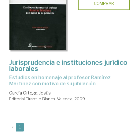
COMPRAR
Jurisprudencia e instituciones jurídico-
laborales
estudios en homenaje al profesor Ramírez
Martínez con motivo de su jubilación
García Ortega, Jesús
Editorial Tirant lo Blanch. Valencia, 2009
(current)
«
1