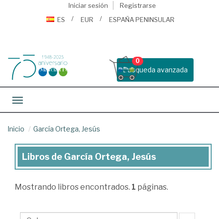
Iniciar sesión
Registrarse
ES
EUR
ESPAÑA PENINSULAR
0
Busqueda avanzada
Toggle navigation
Inicio
García Ortega, Jesús
Libros de García Ortega, Jesús
Libros
de
Mostrando
libros encontrados.
1
páginas.
García
Ortega,