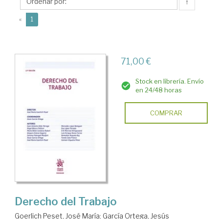
Jesús
↑
(current)
«
1
71,00 €
Stock en librería. Envío
en 24/48 horas
COMPRAR
Derecho del Trabajo
Goerlich Peset, José María
;
García Ortega, Jesús