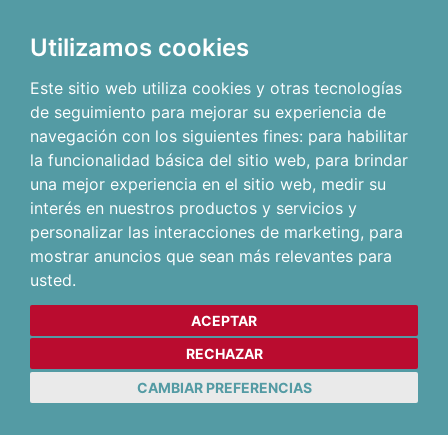
Utilizamos cookies
Este sitio web utiliza cookies y otras tecnologías
de seguimiento para mejorar su experiencia de
navegación con los siguientes fines:
para habilitar
la funcionalidad básica del sitio web
,
para brindar
una mejor experiencia en el sitio web
,
medir su
interés en nuestros productos y servicios y
personalizar las interacciones de marketing
,
para
mostrar anuncios que sean más relevantes para
usted
.
ACEPTAR
RECHAZAR
CAMBIAR PREFERENCIAS