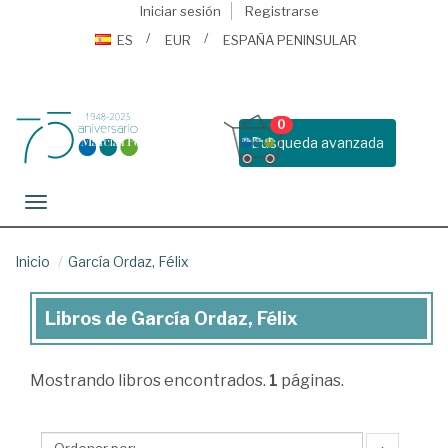
Iniciar sesión
Registrarse
ES
EUR
ESPAÑA PENINSULAR
0
Busqueda avanzada
Toggle navigation
Inicio
García Ordaz, Félix
Libros de García Ordaz, Félix
Libros
de
Mostrando
libros encontrados.
1
páginas.
García
Ordaz,