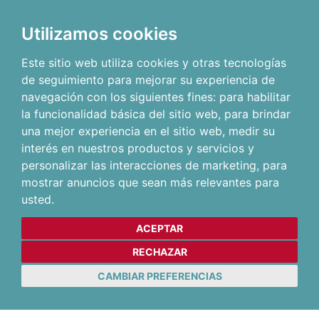
Utilizamos cookies
Este sitio web utiliza cookies y otras tecnologías
de seguimiento para mejorar su experiencia de
navegación con los siguientes fines:
para habilitar
la funcionalidad básica del sitio web
,
para brindar
una mejor experiencia en el sitio web
,
medir su
interés en nuestros productos y servicios y
personalizar las interacciones de marketing
,
para
mostrar anuncios que sean más relevantes para
usted
.
ACEPTAR
RECHAZAR
CAMBIAR PREFERENCIAS