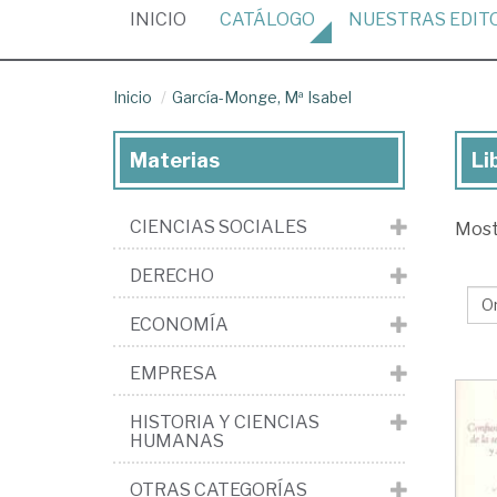
(CURRENT)
INICIO
CATÁLOGO
NUESTRAS
EDIT
Inicio
García-Monge, Mª Isabel
Materias
Li
Lib
de
CIENCIAS SOCIALES
Mos
Gar
Mo
DERECHO
Mª
ECONOMÍA
Isa
EMPRESA
HISTORIA Y CIENCIAS
HUMANAS
OTRAS CATEGORÍAS