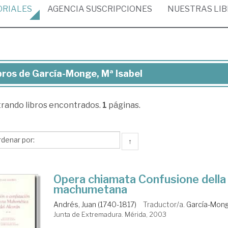
ORIALES
AGENCIA
SUSCRIPCIONES
NUESTRAS
LI
bros de García-Monge, Mª Isabel
ros
trando
libros encontrados.
1
páginas.
cía-
nge,
↑
bel
Opera chiamata Confusione della
machumetana
Andrés, Juan (1740-1817)
Traductor/a.
García-Mong
Junta de Extremadura. Mérida, 2003