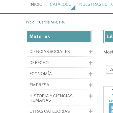
(CURRENT)
INICIO
CATÁLOGO
NUESTRAS
EDIT
Inicio
García Milà, Pau
Materias
Li
Lib
de
CIENCIAS SOCIALES
Mos
Gar
Mil
DERECHO
Pa
ECONOMÍA
EMPRESA
HISTORIA Y CIENCIAS
HUMANAS
OTRAS CATEGORÍAS