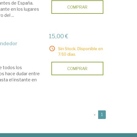
antes de España.
COMPRAR
ante en los lugares
 del ...
15,00 €
endedor
Sin Stock. Disponible en
7/10 días.
e todos los
COMPRAR
os hace dudar entre
asta el instante en
(current)
«
1