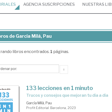
ORIALES
AGENCIA
SUSCRIPCIONES
NUESTRAS
LI
bros de García Milà, Pau
ros
trando
libros encontrados.
1
páginas.
cía
à,
u
↑
133 lecciones en 1 minuto
trucos y consejos que mejoran tu día a día
García Milà, Pau
Profit Editorial. Barcelona, 2023