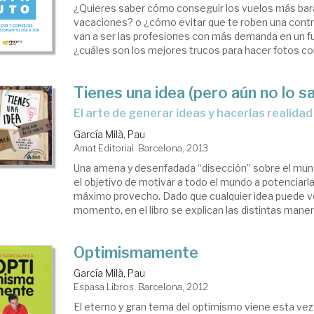
¿Quieres saber cómo conseguir los vuelos más bara
vacaciones? o ¿cómo evitar que te roben una cont
van a ser las profesiones con más demanda en un f
¿cuáles son los mejores trucos para hacer fotos con 
Tienes una idea (pero aún no lo s
el arte de generar ideas y hacerlas realidad
García Milà, Pau
Amat Editorial. Barcelona, 2013
Una amena y desenfadada “disección” sobre el mund
el objetivo de motivar a todo el mundo a potenciarla
máximo provecho. Dado que cualquier idea puede ve
momento, en el libro se explican las distintas manera
Optimismamente
García Milà, Pau
Espasa Libros. Barcelona, 2012
El eterno y gran tema del optimismo viene esta vez