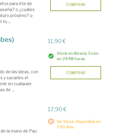
tos para irte de
COMPRAR
raseña? o ¿cuáles
uturo próximo? o
tu ...
abes)
11,90 €
Stock en librería. Envío
en 24/48 horas
o de las ideas, con
COMPRAR
s y sacarles el
nir en cualquier
s de ...
17,90 €
Sin Stock. Disponible en
7/10 días.
 de la mano de Pau