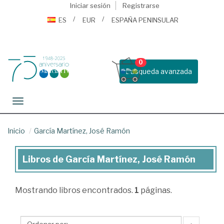
Iniciar sesión
Registrarse
ES
EUR
ESPAÑA PENINSULAR
0
Busqueda avanzada
Toggle navigation
Inicio
García Martínez, José Ramón
Libros de García Martínez, José Ramón
Libros
de
Mostrando
libros encontrados.
1
páginas.
García
Martínez,