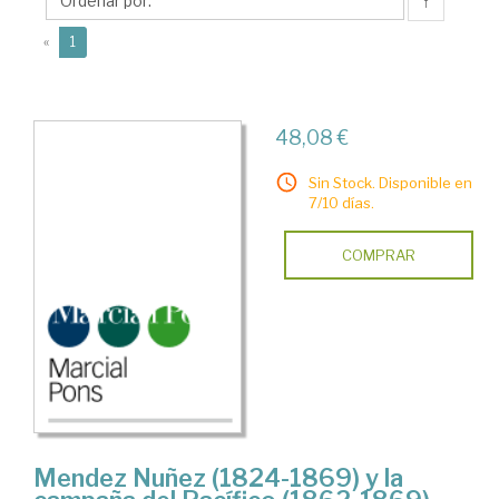
José
↑
Ramón
(current)
«
1
48,08 €
Sin Stock. Disponible en
7/10 días.
COMPRAR
Mendez Nuñez (1824-1869) y la