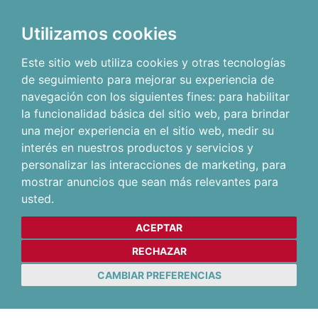
Utilizamos cookies
Este sitio web utiliza cookies y otras tecnologías
de seguimiento para mejorar su experiencia de
navegación con los siguientes fines:
para habilitar
la funcionalidad básica del sitio web
,
para brindar
una mejor experiencia en el sitio web
,
medir su
interés en nuestros productos y servicios y
personalizar las interacciones de marketing
,
para
mostrar anuncios que sean más relevantes para
usted
.
ACEPTAR
RECHAZAR
CAMBIAR PREFERENCIAS