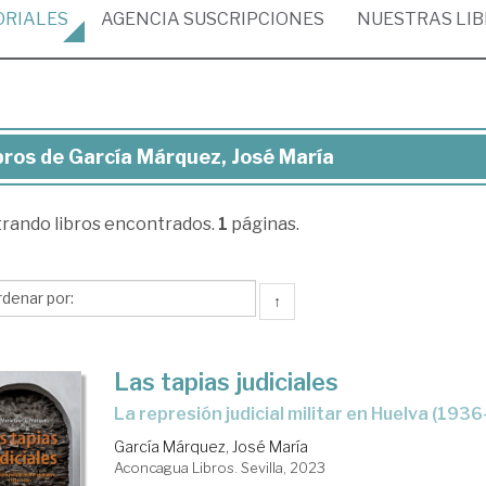
ORIALES
AGENCIA
SUSCRIPCIONES
NUESTRAS
LI
bros de García Márquez, José María
ros
trando
libros encontrados.
1
páginas.
cía
rquez,
sé
↑
ría
Las tapias judiciales
la represión judicial militar en Huelva (193
García Márquez, José María
Aconcagua Libros. Sevilla, 2023