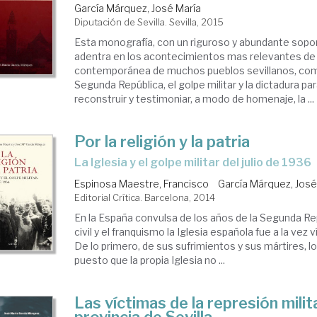
García Márquez, José María
Diputación de Sevilla. Sevilla, 2015
Esta monografía, con un riguroso y abundante sopo
adentra en los acontecimientos mas relevantes de l
contemporánea de muchos pueblos sevillanos, com
Segunda República, el golpe militar y la dictadura par
reconstruir y testimoniar, a modo de homenaje, la ...
Por la religión y la patria
la Iglesia y el golpe militar del julio de 1936
Espinosa Maestre, Francisco
García Márquez, José
Editorial Crítica. Barcelona, 2014
En la España convulsa de los años de la Segunda Rep
civil y el franquismo la Iglesia española fue a la vez 
De lo primero, de sus sufrimientos y sus mártires, 
puesto que la propia Iglesia no ...
Las víctimas de la represión milita