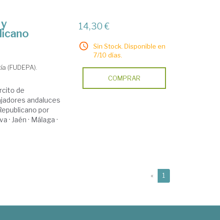
 y
14,30 €
licano
Sin Stock. Disponible en
7/10 días.
cía (FUDEPA).
COMPRAR
rcito de
bajadores andaluces
Republicano por
va · Jaén · Málaga ·
(current)
«
1