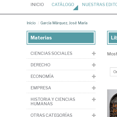
(CURRENT)
INICIO
CATÁLOGO
NUESTRAS
EDIT
Inicio
García Márquez, José María
Materias
Li
Lib
de
CIENCIAS SOCIALES
Mos
Gar
Má
DERECHO
Jo
ECONOMÍA
Ma
EMPRESA
HISTORIA Y CIENCIAS
HUMANAS
OTRAS CATEGORÍAS