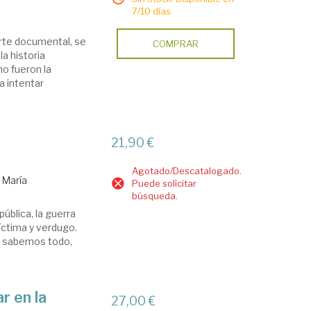
7/10 días.
rte documental, se
COMPRAR
a historia
o fueron la
a intentar
21,90 €
Agotado/Descatalogado.
 María
Puede solicitar
búsqueda.
ública, la guerra
víctima y verdugo.
lo sabemos todo,
r en la
27,00 €