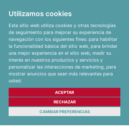
Utilizamos cookies
Este sitio web utiliza cookies y otras tecnologías
de seguimiento para mejorar su experiencia de
navegación con los siguientes fines:
para habilitar
la funcionalidad básica del sitio web
,
para brindar
una mejor experiencia en el sitio web
,
medir su
interés en nuestros productos y servicios y
personalizar las interacciones de marketing
,
para
mostrar anuncios que sean más relevantes para
usted
.
ACEPTAR
RECHAZAR
CAMBIAR PREFERENCIAS