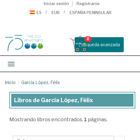
Iniciar sesión
Registrarse
ES
EUR
ESPAÑA PENINSULAR
0
Busqueda avanzada
Toggle navigation
Inicio
García López, Félix
Libros de García López, Félix
Libros
de
Mostrando
libros encontrados.
1
páginas.
García
López,