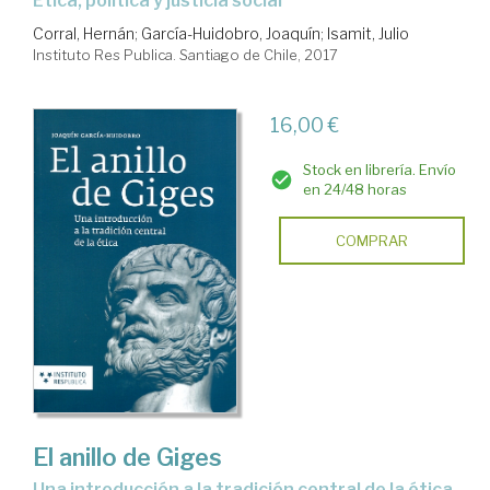
ética, política y justicia social
Corral, Hernán
;
García-Huidobro, Joaquín
;
Isamit, Julio
Instituto Res Publica. Santiago de Chile, 2017
16,00 €
Stock en librería. Envío
en 24/48 horas
COMPRAR
El anillo de Giges
una introducción a la tradición central de la ética