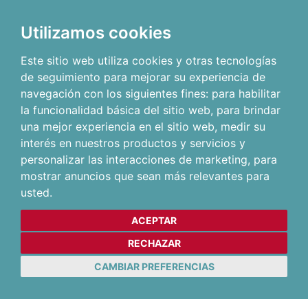
Utilizamos cookies
Este sitio web utiliza cookies y otras tecnologías
de seguimiento para mejorar su experiencia de
navegación con los siguientes fines:
para habilitar
la funcionalidad básica del sitio web
,
para brindar
una mejor experiencia en el sitio web
,
medir su
interés en nuestros productos y servicios y
personalizar las interacciones de marketing
,
para
mostrar anuncios que sean más relevantes para
usted
.
ACEPTAR
RECHAZAR
CAMBIAR PREFERENCIAS