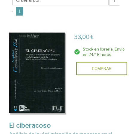
Natalia
↑
(current)
«
1
33,00 €
Stock en librería. Envío
en 24/48 horas
COMPRAR
El ciberacoso