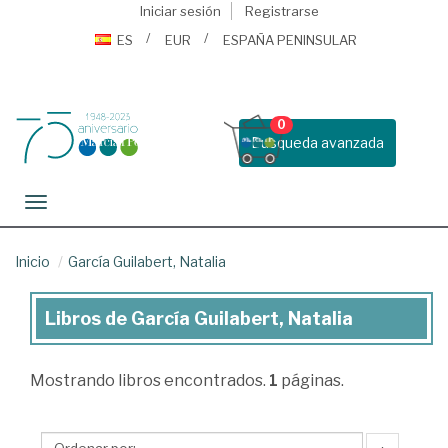
Iniciar sesión
Registrarse
ES
EUR
ESPAÑA PENINSULAR
0
Busqueda avanzada
Toggle navigation
Inicio
García Guilabert, Natalia
Libros de García Guilabert, Natalia
Libros
de
Mostrando
libros encontrados.
1
páginas.
García
Guilabert,