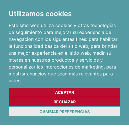
Utilizamos cookies
Este sitio web utiliza cookies y otras tecnologías
de seguimiento para mejorar su experiencia de
navegación con los siguientes fines:
para habilitar
la funcionalidad básica del sitio web
,
para brindar
una mejor experiencia en el sitio web
,
medir su
interés en nuestros productos y servicios y
personalizar las interacciones de marketing
,
para
mostrar anuncios que sean más relevantes para
usted
.
ACEPTAR
RECHAZAR
CAMBIAR PREFERENCIAS