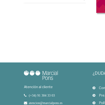
¿DUD
Atención al cliente
Com
Pre
(+34) 91 304 33 03
Polí
atencion@marcialpons.es