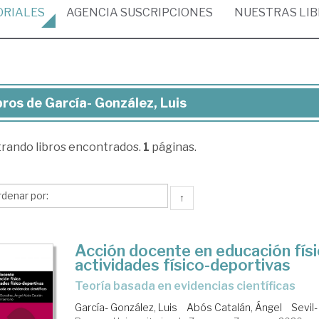
ORIALES
AGENCIA
SUSCRIPCIONES
NUESTRAS
LI
bros de García- González, Luis
ros
trando
libros encontrados.
1
páginas.
cía-
zález,
s
↑
Acción docente en educación físi
actividades físico-deportivas
teoría basada en evidencias científicas
García- González, Luis
Abós Catalán, Ángel
Sevil-