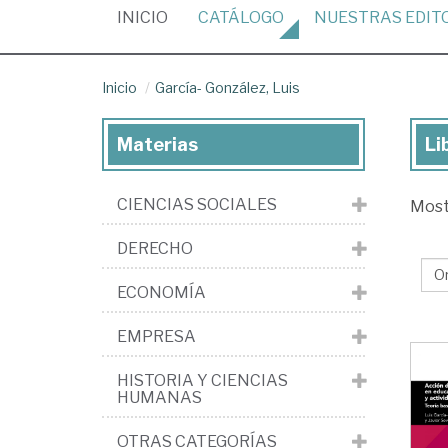
(CURRENT)
INICIO
CATÁLOGO
NUESTRAS
EDIT
Inicio
García- González, Luis
Materias
Li
Lib
de
CIENCIAS SOCIALES
Mos
Gar
Gon
DERECHO
Lui
ECONOMÍA
EMPRESA
HISTORIA Y CIENCIAS
HUMANAS
OTRAS CATEGORÍAS