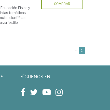
COMPRAR
 Educación Física y
tintas temáticas
ncias científicas
anza (estilo
(current)
«
1
ES
SÍGUENOS EN