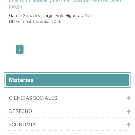
el arte de liderar y motivar cuando todo está en
juego
García González, Jorge
;
Solé Higueras, Neil
LID Editorial. Córdoba, 2026
(current)
«
1
Materias
CIENCIAS SOCIALES
DERECHO
ECONOMÍA