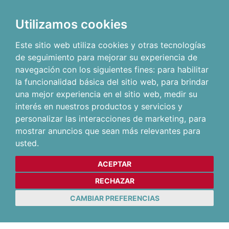
Utilizamos cookies
Este sitio web utiliza cookies y otras tecnologías
de seguimiento para mejorar su experiencia de
navegación con los siguientes fines:
para habilitar
la funcionalidad básica del sitio web
,
para brindar
una mejor experiencia en el sitio web
,
medir su
interés en nuestros productos y servicios y
personalizar las interacciones de marketing
,
para
mostrar anuncios que sean más relevantes para
usted
.
ACEPTAR
RECHAZAR
CAMBIAR PREFERENCIAS