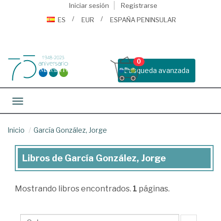
Iniciar sesión
Registrarse
ES
EUR
ESPAÑA PENINSULAR
0
Busqueda avanzada
Toggle navigation
Inicio
García González, Jorge
Libros de García González, Jorge
Libros
de
Mostrando
libros encontrados.
1
páginas.
García
González,