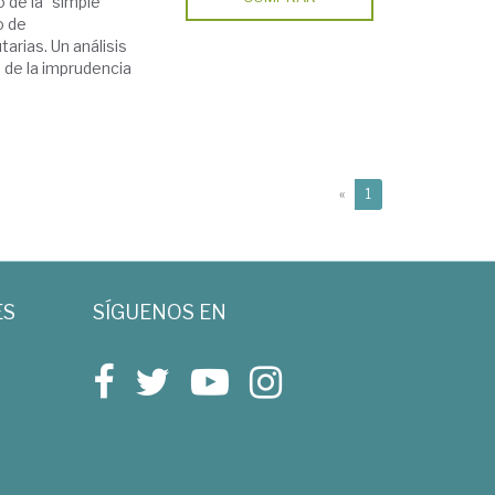
o de la "simple
o de
tarias. Un análisis
 de la imprudencia
(current)
«
1
ES
SÍGUENOS EN