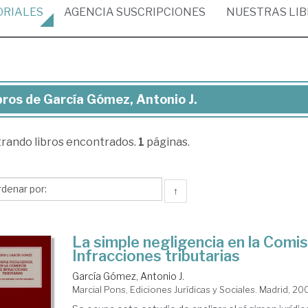
ORIALES
AGENCIA
SUSCRIPCIONES
NUESTRAS
LI
bros de García Gómez, Antonio J.
ros
trando
libros encontrados.
1
páginas.
cía
mez,
tonio
↑
La simple negligencia en la Comis
Infracciones tributarias
García Gómez, Antonio J.
Marcial Pons, Ediciones Jurídicas y Sociales. Madrid, 20