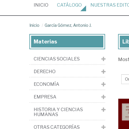
(CURRENT)
INICIO
CATÁLOGO
NUESTRAS
EDIT
Inicio
García Gómez, Antonio J.
Materias
Li
Lib
de
CIENCIAS SOCIALES
Mos
Gar
Gó
DERECHO
An
ECONOMÍA
J.
EMPRESA
HISTORIA Y CIENCIAS
HUMANAS
OTRAS CATEGORÍAS