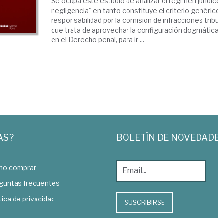
Se ocupa este estudio de analizar el régimen jurídic
negligencia" en tanto constituye el criterio genéric
responsabilidad por la comisión de infracciones tribu
que trata de aprovechar la configuración dogmática
en el Derecho penal, para ir ...
AS?
BOLETÍN DE NOVEDAD
o comprar
guntas frecuentes
tica de privacidad
SUSCRIBIRSE