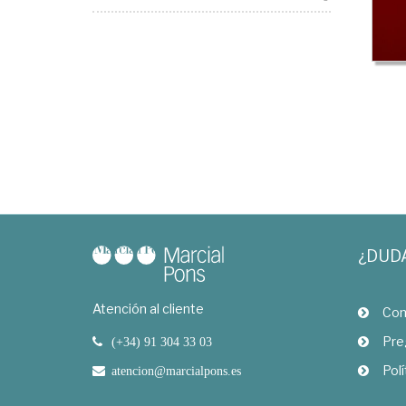
¿DUD
Atención al cliente
Com
Pre
(+34) 91 304 33 03
Polí
atencion@marcialpons.es