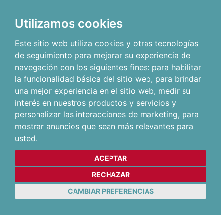
Utilizamos cookies
Este sitio web utiliza cookies y otras tecnologías
de seguimiento para mejorar su experiencia de
navegación con los siguientes fines:
para habilitar
la funcionalidad básica del sitio web
,
para brindar
una mejor experiencia en el sitio web
,
medir su
interés en nuestros productos y servicios y
personalizar las interacciones de marketing
,
para
mostrar anuncios que sean más relevantes para
usted
.
ACEPTAR
RECHAZAR
CAMBIAR PREFERENCIAS