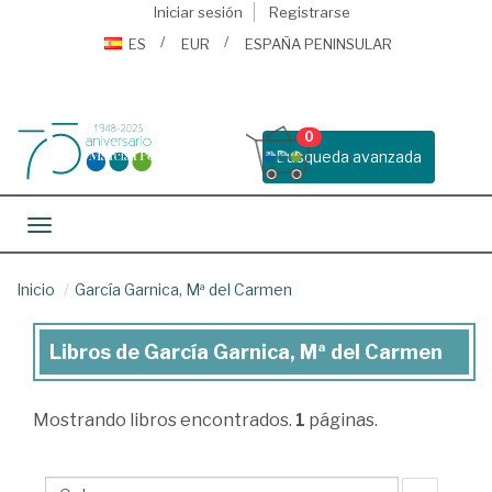
Iniciar sesión
Registrarse
ES
EUR
ESPAÑA PENINSULAR
0
Busqueda avanzada
Toggle navigation
Inicio
García Garnica, Mª del Carmen
Libros de García Garnica, Mª del Carmen
Libros
de
Mostrando
libros encontrados.
1
páginas.
García
Garnica,