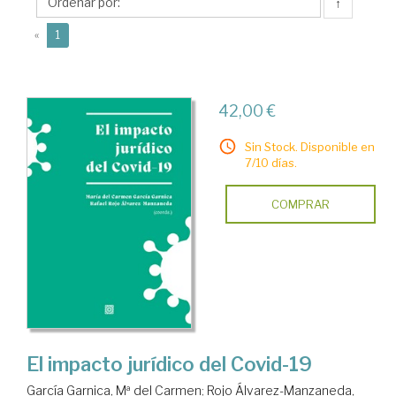
Mª
↑
del
(current)
«
1
Carmen
42,00 €
Sin Stock. Disponible en
7/10 días.
COMPRAR
El impacto jurídico del Covid-19
García Garnica, Mª del Carmen
;
Rojo Álvarez-Manzaneda,