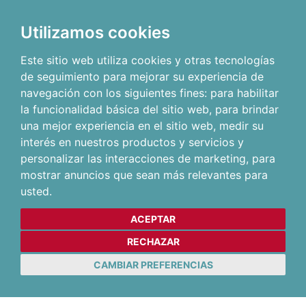
Utilizamos cookies
Este sitio web utiliza cookies y otras tecnologías
de seguimiento para mejorar su experiencia de
navegación con los siguientes fines:
para habilitar
la funcionalidad básica del sitio web
,
para brindar
una mejor experiencia en el sitio web
,
medir su
interés en nuestros productos y servicios y
personalizar las interacciones de marketing
,
para
mostrar anuncios que sean más relevantes para
usted
.
ACEPTAR
RECHAZAR
CAMBIAR PREFERENCIAS