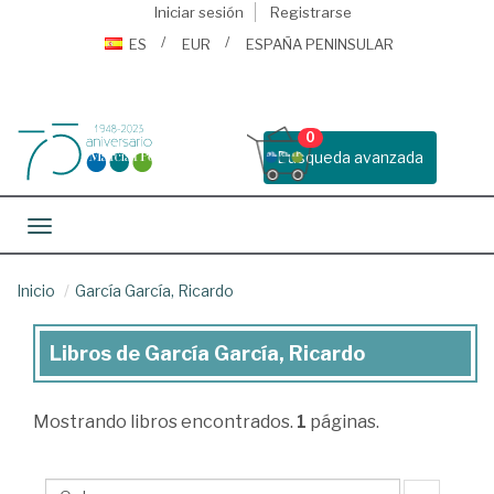
Iniciar sesión
Registrarse
ES
EUR
ESPAÑA PENINSULAR
0
Busqueda avanzada
Toggle navigation
Inicio
García García, Ricardo
Libros de García García, Ricardo
Libros
de
Mostrando
libros encontrados.
1
páginas.
García
García,