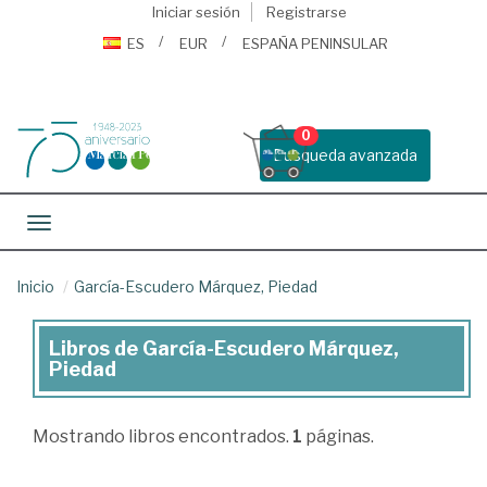
Iniciar sesión
Registrarse
ES
EUR
ESPAÑA PENINSULAR
0
Busqueda avanzada
Toggle navigation
Inicio
García-Escudero Márquez, Piedad
Libros de García-Escudero Márquez,
Libros
Piedad
de
García-
Mostrando
libros encontrados.
1
páginas.
Escudero