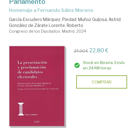
Parlamento
Homenaje a Fernando Sáinz Moreno
García-Escudero Márquez, Piedad
;
Muñoz Guijosa, Astrid
;
González de Zárate Lorente, Roberto
Congreso de los Diputados. Madrid, 2024
22,80 €
24,00 €
Stock en librería. Envío
en 24/48 horas
COMPRAR