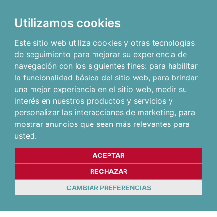
Utilizamos cookies
Este sitio web utiliza cookies y otras tecnologías
de seguimiento para mejorar su experiencia de
navegación con los siguientes fines:
para habilitar
la funcionalidad básica del sitio web
,
para brindar
una mejor experiencia en el sitio web
,
medir su
interés en nuestros productos y servicios y
personalizar las interacciones de marketing
,
para
mostrar anuncios que sean más relevantes para
usted
.
ACEPTAR
RECHAZAR
CAMBIAR PREFERENCIAS