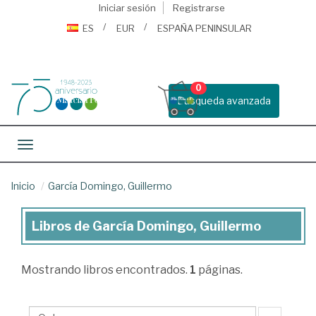
Iniciar sesión
Registrarse
ES
EUR
ESPAÑA PENINSULAR
0
Busqueda avanzada
Toggle navigation
Inicio
García Domingo, Guillermo
Libros de García Domingo, Guillermo
Libros
de
Mostrando
libros encontrados.
1
páginas.
García
Domingo,