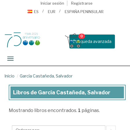
Iniciar sesión
Registrarse
ES
EUR
ESPAÑA PENINSULAR
0
Busqueda avanzada
Toggle navigation
Inicio
García Castañeda, Salvador
Libros de García Castañeda, Salvador
Libros
de
Mostrando
libros encontrados.
1
páginas.
García
Castañeda,