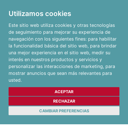
Utilizamos cookies
Este sitio web utiliza cookies y otras tecnologías
de seguimiento para mejorar su experiencia de
navegación con los siguientes fines:
para habilitar
la funcionalidad básica del sitio web
,
para brindar
una mejor experiencia en el sitio web
,
medir su
interés en nuestros productos y servicios y
personalizar las interacciones de marketing
,
para
mostrar anuncios que sean más relevantes para
usted
.
ACEPTAR
RECHAZAR
CAMBIAR PREFERENCIAS