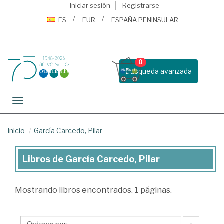
Iniciar sesión
Registrarse
ES
EUR
ESPAÑA PENINSULAR
0
Busqueda avanzada
Toggle navigation
Inicio
García Carcedo, Pilar
Libros de García Carcedo, Pilar
Libros
de
Mostrando
libros encontrados.
1
páginas.
García
Carcedo,