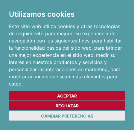
Utilizamos cookies
Este sitio web utiliza cookies y otras tecnologías
de seguimiento para mejorar su experiencia de
navegación con los siguientes fines:
para habilitar
la funcionalidad básica del sitio web
,
para brindar
una mejor experiencia en el sitio web
,
medir su
interés en nuestros productos y servicios y
personalizar las interacciones de marketing
,
para
mostrar anuncios que sean más relevantes para
usted
.
ACEPTAR
RECHAZAR
CAMBIAR PREFERENCIAS