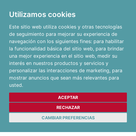
Utilizamos cookies
Este sitio web utiliza cookies y otras tecnologías
de seguimiento para mejorar su experiencia de
navegación con los siguientes fines:
para habilitar
la funcionalidad básica del sitio web
,
para brindar
una mejor experiencia en el sitio web
,
medir su
interés en nuestros productos y servicios y
personalizar las interacciones de marketing
,
para
mostrar anuncios que sean más relevantes para
usted
.
ACEPTAR
RECHAZAR
CAMBIAR PREFERENCIAS