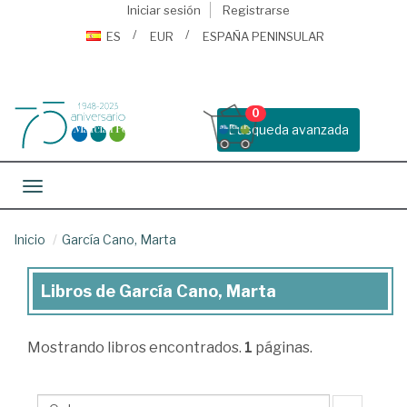
Iniciar sesión
Registrarse
ES
EUR
ESPAÑA PENINSULAR
0
Busqueda avanzada
Toggle navigation
Inicio
García Cano, Marta
Libros de García Cano, Marta
Libros
de
Mostrando
libros encontrados.
1
páginas.
García
Cano,