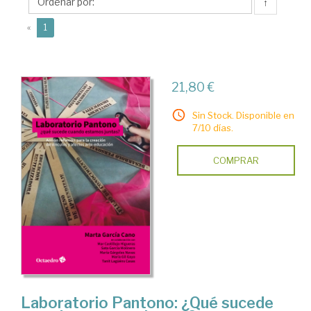
Marta
↑
(current)
«
1
21,80 €
Sin Stock. Disponible en
7/10 días.
COMPRAR
Laboratorio Pantono: ¿Qué sucede