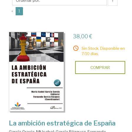
Fernando
↑
(current)
«
1
38,00 €
Sin Stock. Disponible en
7/10 días.
COMPRAR
La ambición estratégica de España
García Gracia, Mª Isabel
;
García Bázquez, Fernando