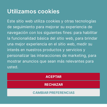
Utilizamos cookies
Este sitio web utiliza cookies y otras tecnologías
de seguimiento para mejorar su experiencia de
navegación con los siguientes fines:
para habilitar
la funcionalidad básica del sitio web
,
para brindar
una mejor experiencia en el sitio web
,
medir su
interés en nuestros productos y servicios y
personalizar las interacciones de marketing
,
para
mostrar anuncios que sean más relevantes para
usted
.
ACEPTAR
RECHAZAR
CAMBIAR PREFERENCIAS