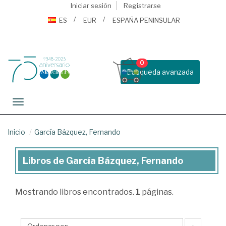
Iniciar sesión
Registrarse
ES
EUR
ESPAÑA PENINSULAR
0
Busqueda avanzada
Toggle navigation
Inicio
García Bázquez, Fernando
Libros de García Bázquez, Fernando
Libros
de
Mostrando
libros encontrados.
1
páginas.
García
Bázquez,