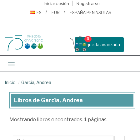
Iniciar sesión
Registrarse
ES
EUR
ESPAÑA PENINSULAR
0
Busqueda avanzada
Toggle navigation
Inicio
García, Andrea
Libros de García, Andrea
Libros
de
Mostrando
libros encontrados.
1
páginas.
García,
Andrea