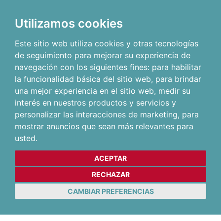
Utilizamos cookies
Este sitio web utiliza cookies y otras tecnologías
de seguimiento para mejorar su experiencia de
navegación con los siguientes fines:
para habilitar
la funcionalidad básica del sitio web
,
para brindar
una mejor experiencia en el sitio web
,
medir su
interés en nuestros productos y servicios y
personalizar las interacciones de marketing
,
para
mostrar anuncios que sean más relevantes para
usted
.
ACEPTAR
RECHAZAR
CAMBIAR PREFERENCIAS