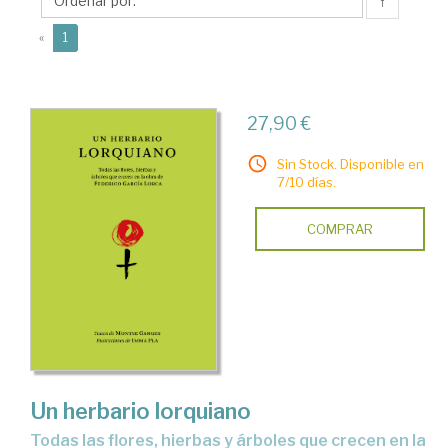
Montse
↑
(current)
«
1
27,90 €
Sin Stock. Disponible en
7/10 días.
COMPRAR
Un herbario lorquiano
todas las flores, hierbas y árboles que crecen en la