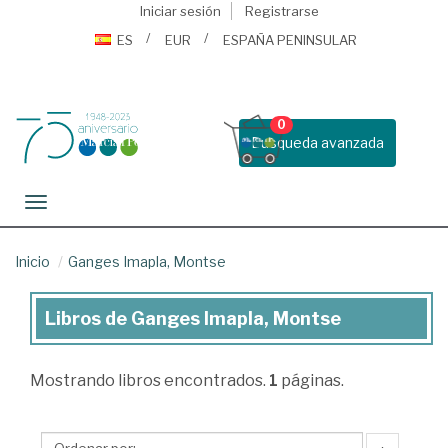
Iniciar sesión
Registrarse
ES
EUR
ESPAÑA PENINSULAR
0
Busqueda avanzada
Toggle navigation
Inicio
Ganges Imapla, Montse
Libros de Ganges Imapla, Montse
Libros
de
Mostrando
libros encontrados.
1
páginas.
Ganges
Imapla,