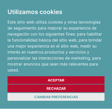
Utilizamos cookies
Este sitio web utiliza cookies y otras tecnologías
de seguimiento para mejorar su experiencia de
navegación con los siguientes fines:
para habilitar
la funcionalidad básica del sitio web
,
para brindar
una mejor experiencia en el sitio web
,
medir su
interés en nuestros productos y servicios y
personalizar las interacciones de marketing
,
para
mostrar anuncios que sean más relevantes para
usted
.
ACEPTAR
RECHAZAR
CAMBIAR PREFERENCIAS