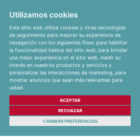
Utilizamos cookies
Este sitio web utiliza cookies y otras tecnologías
de seguimiento para mejorar su experiencia de
navegación con los siguientes fines:
para habilitar
la funcionalidad básica del sitio web
,
para brindar
una mejor experiencia en el sitio web
,
medir su
interés en nuestros productos y servicios y
personalizar las interacciones de marketing
,
para
mostrar anuncios que sean más relevantes para
usted
.
ACEPTAR
RECHAZAR
CAMBIAR PREFERENCIAS