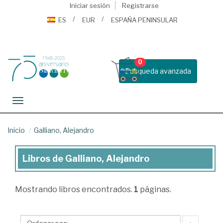
Iniciar sesión
Registrarse
ES
EUR
ESPAÑA PENINSULAR
0
Busqueda avanzada
Toggle navigation
Inicio
Galliano, Alejandro
Libros de Galliano, Alejandro
Libros
de
Mostrando
libros encontrados.
1
páginas.
Galliano,
Alejandro