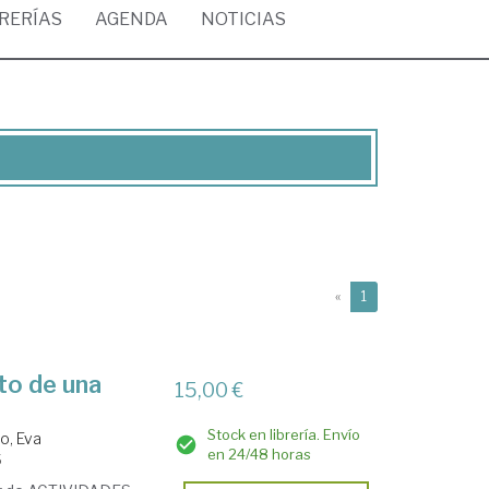
BRERÍAS
AGENDA
NOTICIAS
(current)
«
1
to de una
15,00 €
Stock en librería. Envío
o, Eva
en 24/48 horas
5