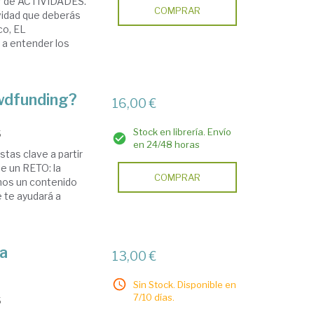
ir de ACTIVIDADES.
COMPRAR
ividad que deberás
co, EL
a entender los
wdfunding?
16,00 €
Stock en librería. Envío
5
en 24/48 horas
as clave a partir
e un RETO: la
COMPRAR
amos un contenido
te ayudará a
na
13,00 €
Sin Stock. Disponible en
7/10 días.
5