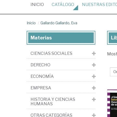
(CURRENT)
INICIO
CATÁLOGO
NUESTRAS
EDIT
Inicio
Gallardo Gallardo, Eva
Materias
Li
Lib
de
CIENCIAS SOCIALES
Mos
Gal
Gal
DERECHO
Ev
ECONOMÍA
EMPRESA
HISTORIA Y CIENCIAS
HUMANAS
OTRAS CATEGORÍAS