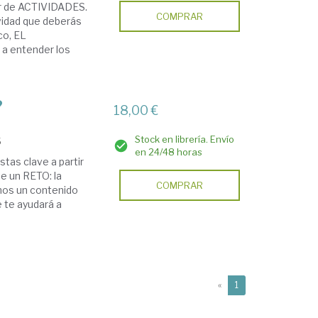
ir de ACTIVIDADES.
COMPRAR
ividad que deberás
co, EL
a entender los
?
18,00 €
Stock en librería. Envío
5
en 24/48 horas
as clave a partir
e un RETO: la
COMPRAR
amos un contenido
te ayudará a
(current)
«
1