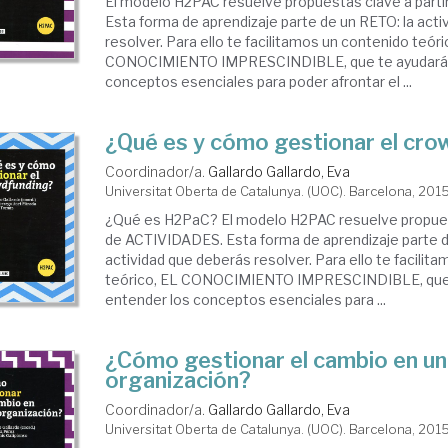
El modelo H2PAC resuelve propuestas clave a part
Esta forma de aprendizaje parte de un RETO: la act
resolver. Para ello te facilitamos un contenido teóri
CONOCIMIENTO IMPRESCINDIBLE, que te ayudará 
conceptos esenciales para poder afrontar el ...
¿Qué es y cómo gestionar el cro
Coordinador/a.
Gallardo Gallardo, Eva
Universitat Oberta de Catalunya. (UOC). Barcelona, 201
¿Qué es H2PaC? El modelo H2PAC resuelve propuest
de ACTIVIDADES. Esta forma de aprendizaje parte d
actividad que deberás resolver. Para ello te facilit
teórico, EL CONOCIMIENTO IMPRESCINDIBLE, que 
entender los conceptos esenciales para ...
¿Cómo gestionar el cambio en u
organización?
Coordinador/a.
Gallardo Gallardo, Eva
Universitat Oberta de Catalunya. (UOC). Barcelona, 201