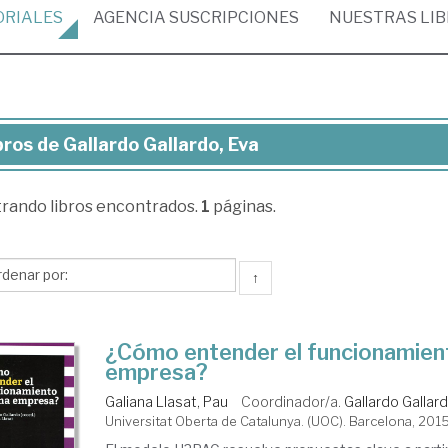
ORIALES
AGENCIA
SUSCRIPCIONES
NUESTRAS
LI
bros de Gallardo Gallardo, Eva
ros
trando
libros encontrados.
1
páginas.
lardo
lardo,
a
↑
¿Cómo entender el funcionamien
empresa?
Galiana Llasat, Pau
Coordinador/a.
Gallardo Gallard
Universitat Oberta de Catalunya. (UOC). Barcelona, 201