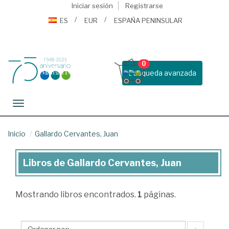
Iniciar sesión
Registrarse
ES
EUR
ESPAÑA PENINSULAR
0
Busqueda avanzada
Toggle navigation
Inicio
Gallardo Cervantes, Juan
Libros de Gallardo Cervantes, Juan
Libros
de
Mostrando
libros encontrados.
1
páginas.
Gallardo
Cervantes,