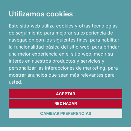
Utilizamos cookies
Este sitio web utiliza cookies y otras tecnologías
de seguimiento para mejorar su experiencia de
navegación con los siguientes fines:
para habilitar
la funcionalidad básica del sitio web
,
para brindar
una mejor experiencia en el sitio web
,
medir su
interés en nuestros productos y servicios y
personalizar las interacciones de marketing
,
para
mostrar anuncios que sean más relevantes para
usted
.
ACEPTAR
RECHAZAR
CAMBIAR PREFERENCIAS