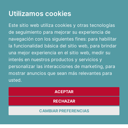
Utilizamos cookies
Este sitio web utiliza cookies y otras tecnologías
de seguimiento para mejorar su experiencia de
navegación con los siguientes fines:
para habilitar
la funcionalidad básica del sitio web
,
para brindar
una mejor experiencia en el sitio web
,
medir su
interés en nuestros productos y servicios y
personalizar las interacciones de marketing
,
para
mostrar anuncios que sean más relevantes para
usted
.
ACEPTAR
RECHAZAR
CAMBIAR PREFERENCIAS