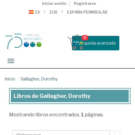
Iniciar sesión
Registrarse
ES
EUR
ESPAÑA PENINSULAR
0
Busqueda avanzada
Toggle navigation
Inicio
Gallagher, Dorothy
Libros de Gallagher, Dorothy
Libros
de
Mostrando
libros encontrados.
1
páginas.
Gallagher,
Dorothy