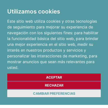
Utilizamos cookies
Este sitio web utiliza cookies y otras tecnologías
de seguimiento para mejorar su experiencia de
navegación con los siguientes fines:
para habilitar
la funcionalidad básica del sitio web
,
para brindar
una mejor experiencia en el sitio web
,
medir su
interés en nuestros productos y servicios y
personalizar las interacciones de marketing
,
para
mostrar anuncios que sean más relevantes para
usted
.
ACEPTAR
RECHAZAR
CAMBIAR PREFERENCIAS