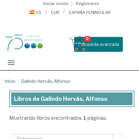
Iniciar sesión
Registrarse
ES
EUR
ESPAÑA PENINSULAR
0
Busqueda avanzada
Toggle navigation
Inicio
Galindo Hervás, Alfonso
Libros de Galindo Hervás, Alfonso
Libros
de
Mostrando
libros encontrados.
1
páginas.
Galindo
Hervás,