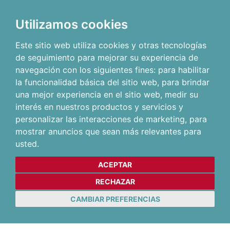
Utilizamos cookies
Este sitio web utiliza cookies y otras tecnologías
de seguimiento para mejorar su experiencia de
navegación con los siguientes fines:
para habilitar
la funcionalidad básica del sitio web
,
para brindar
una mejor experiencia en el sitio web
,
medir su
interés en nuestros productos y servicios y
personalizar las interacciones de marketing
,
para
mostrar anuncios que sean más relevantes para
usted
.
ACEPTAR
RECHAZAR
CAMBIAR PREFERENCIAS