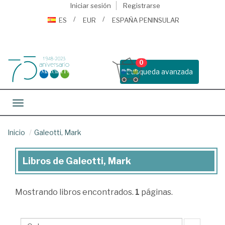
Iniciar sesión
Registrarse
ES
EUR
ESPAÑA PENINSULAR
0
Busqueda avanzada
Toggle navigation
Inicio
Galeotti, Mark
Libros de Galeotti, Mark
Libros
de
Mostrando
libros encontrados.
1
páginas.
Galeotti,
Mark