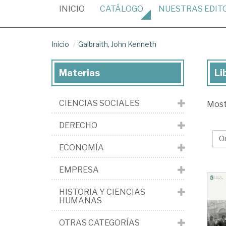
(CURRENT)
INICIO
CATÁLOGO
NUESTRAS
EDIT
Inicio
Galbraith, John Kenneth
Materias
Li
Lib
de
CIENCIAS SOCIALES
Mos
Gal
Jo
DERECHO
Ke
ECONOMÍA
EMPRESA
HISTORIA Y CIENCIAS
HUMANAS
OTRAS CATEGORÍAS