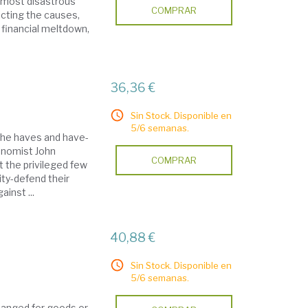
e most disastrous
COMPRAR
icting the causes,
financial meltdown,
36,36 €
Sin Stock. Disponible en
5/6 semanas.
the haves and have-
onomist John
COMPRAR
 the privileged few
ity-defend their
inst ...
40,88 €
Sin Stock. Disponible en
5/6 semanas.
anged for goods or