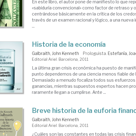
En este libro, el autor pone de manifiesto lo que re
«sabiduría convencional» como factor de retraso y 
centrándose básicamente en la crítica de los credos 
través de un examen racional y lógico, a una nueva i
...
Historia de la economía
Galbraith, John Kenneth
Prologuista.
Estefanía, Joa
Editorial Ariel. Barcelona, 2011
La última gran crisis económica ha puesto de manif
punto dependemos de una ciencia menos fiable de l
Demasiado a menudo focaliza todos sus esfuerzos
ganancias, mientras supuestos expertos hacen pr
raramente llegan a cumplirse. Ante ...
Breve historia de la euforia finan
Galbraith, John Kenneth
Editorial Ariel. Barcelona, 2011
¿Cuáles son las constantes en todas las crisis fina