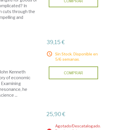
COMPRAR
omplicated? In
 cuts through the
mpelling and
39,15 €
Sin Stock. Disponible en
5/6 semanas.
 John Kenneth
COMPRAR
tory of economic
. Examining
 resonance, he
cience ...
25,90 €
Agotado/Descatalogado.