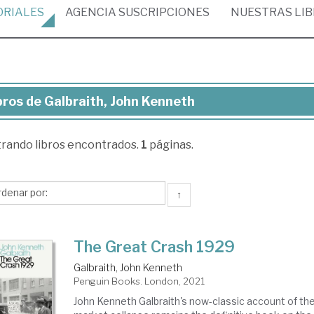
ORIALES
AGENCIA
SUSCRIPCIONES
NUESTRAS
LI
bros de Galbraith, John Kenneth
ros
trando
libros encontrados.
1
páginas.
braith,
hn
nneth
↑
The Great Crash 1929
Galbraith, John Kenneth
Penguin Books. London, 2021
John Kenneth Galbraith's now-classic account of th