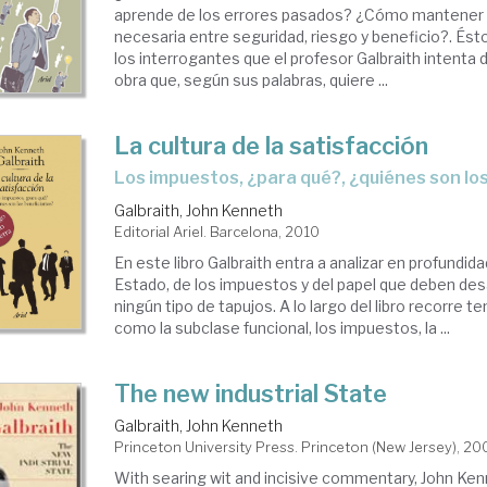
aprende de los errores pasados? ¿Cómo mantener 
necesaria entre seguridad, riesgo y beneficio?. És
los interrogantes que el profesor Galbraith intenta d
obra que, según sus palabras, quiere ...
La cultura de la satisfacción
los impuestos, ¿para qué?, ¿quiénes son lo
Galbraith, John Kenneth
Editorial Ariel. Barcelona, 2010
En este libro Galbraith entra a analizar en profundida
Estado, de los impuestos y del papel que deben desa
ningún tipo de tapujos. A lo largo del libro recorre 
como la subclase funcional, los impuestos, la ...
The new industrial State
Galbraith, John Kenneth
Princeton University Press. Princeton (New Jersey), 20
With searing wit and incisive commentary, John Ken