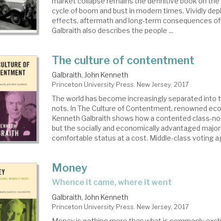
market collapse remains the definitive book on th
cycle of boom and bust in modern times. Vividly dep
effects, aftermath and long-term consequences of 
Galbraith also describes the people ...
The culture of contentment
Galbraith, John Kenneth
Princeton University Press. New Jersey, 2017
The world has become increasingly separated into 
nots. In The Culture of Contentment, renowned ec
Kenneth Galbraith shows how a contented class-not
but the socially and economically advantaged major
comfortable status at a cost. Middle-class voting aga
Money
whence it came, where it went
Galbraith, John Kenneth
Princeton University Press. New Jersey, 2017
Money is nothing more than what is commonly exch