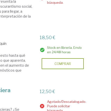
presenta la
búsqueda.
oscurantismo social,
para llegar, a
nterpretación de la
18,50 €
quín
Stock en librería. Envío
en 24/48 horas
iesto hasta qué
o que aparenta.
COMPRAR
 en el aumento de
onósticos que
ciera
12,50 €
Agotado/Descatalogado.
Puede solicitar
ncieras? ¿Se
búsqueda.