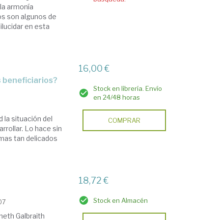
la armonía
tos son algunos de
ilucidar en esta
16,00 €
s beneficiarios?
Stock en librería. Envío
en 24/48 horas
d la situación del
COMPRAR
rrollar. Lo hace sin
temas tan delicados
18,72 €
Stock en Almacén
07
neth Galbraith