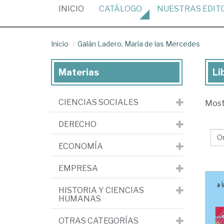
(CURRENT)
INICIO
CATÁLOGO
NUESTRAS
EDIT
Inicio
Galán Ladero, María de las Mercedes
Materias
Li
Lib
de
CIENCIAS SOCIALES
Mos
Ga
Lad
DERECHO
Ma
ECONOMÍA
de
las
EMPRESA
Me
HISTORIA Y CIENCIAS
HUMANAS
OTRAS CATEGORÍAS