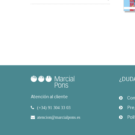
¿DUD
Atención al cliente
Com
Pre
(+34) 91 304 33 03
Polí
atencion@marcialpons.es