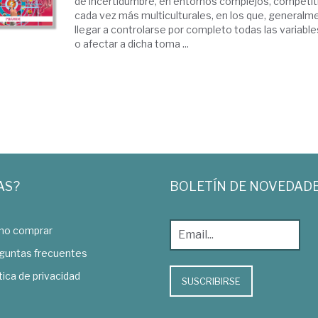
de incertidumbre, en entornos complejos, competit
cada vez más multiculturales, en los que, general
llegar a controlarse por completo todas las variable
o afectar a dicha toma ...
AS?
BOLETÍN DE NOVEDAD
o comprar
guntas frecuentes
tica de privacidad
SUSCRIBIRSE