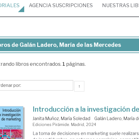
ORIALES
AGENCIA
SUSCRIPCIONES
NUESTRAS
LI
bros de Galán Ladero, María de las Mercedes
ros
trando
libros encontrados.
1
páginas.
lán
ero,
ría
↑
Introducción a la investigación d
rcedes
Janita Muñoz, María Soledad
Galán Ladero, María 
Ediciones Pirámide. Madrid, 2024
La toma de decisiones en marketing suele realizar