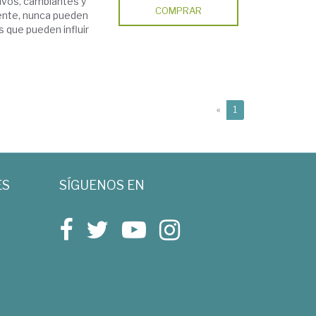
ivos, cambiantes y
COMPRAR
mente, nunca pueden
s que pueden influir
(current)
«
1
ES
SÍGUENOS EN