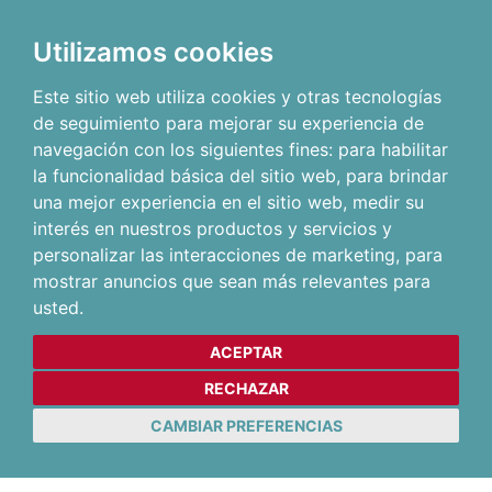
Utilizamos cookies
Este sitio web utiliza cookies y otras tecnologías
de seguimiento para mejorar su experiencia de
navegación con los siguientes fines:
para habilitar
la funcionalidad básica del sitio web
,
para brindar
una mejor experiencia en el sitio web
,
medir su
interés en nuestros productos y servicios y
personalizar las interacciones de marketing
,
para
mostrar anuncios que sean más relevantes para
usted
.
ACEPTAR
RECHAZAR
CAMBIAR PREFERENCIAS