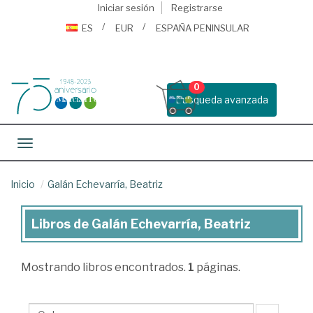
Iniciar sesión
Registrarse
ES
EUR
ESPAÑA PENINSULAR
0
Busqueda avanzada
Toggle navigation
Inicio
Galán Echevarría, Beatriz
Libros de Galán Echevarría, Beatriz
Libros
de
Mostrando
libros encontrados.
1
páginas.
Galán
Echevarría,