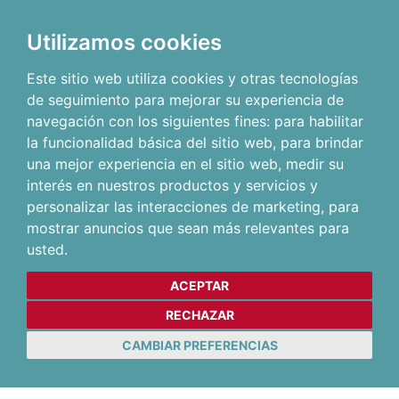
Utilizamos cookies
Este sitio web utiliza cookies y otras tecnologías
de seguimiento para mejorar su experiencia de
navegación con los siguientes fines:
para habilitar
la funcionalidad básica del sitio web
,
para brindar
una mejor experiencia en el sitio web
,
medir su
interés en nuestros productos y servicios y
personalizar las interacciones de marketing
,
para
mostrar anuncios que sean más relevantes para
usted
.
ACEPTAR
RECHAZAR
CAMBIAR PREFERENCIAS