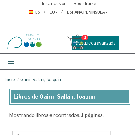
Iniciar sesión
Registrarse
ES
EUR
ESPAÑA PENINSULAR
0
Busqueda avanzada
Toggle navigation
Inicio
Gairín Sallán, Joaquín
Libros de Gairín Sallán, Joaquín
Libros
de
Mostrando
libros encontrados.
1
páginas.
Gairín
Sallán,