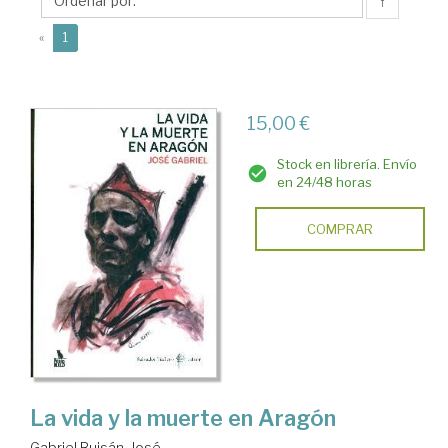
José
↑
(current)
«
1
15,00 €
Stock en librería. Envío
en 24/48 horas
COMPRAR
La vida y la muerte en Aragón
Gabriel Buisán, José