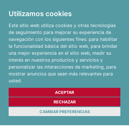
Utilizamos cookies
Este sitio web utiliza cookies y otras tecnologías
de seguimiento para mejorar su experiencia de
navegación con los siguientes fines:
para habilitar
la funcionalidad básica del sitio web
,
para brindar
una mejor experiencia en el sitio web
,
medir su
interés en nuestros productos y servicios y
personalizar las interacciones de marketing
,
para
mostrar anuncios que sean más relevantes para
usted
.
ACEPTAR
RECHAZAR
CAMBIAR PREFERENCIAS