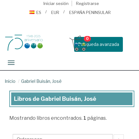
Iniciar sesión
Registrarse
ES
EUR
ESPAÑA PENINSULAR
0
Busqueda avanzada
Toggle navigation
Inicio
Gabriel Buisán, José
Libros de Gabriel Buisán, José
Libros
de
Mostrando
libros encontrados.
1
páginas.
Gabriel
Buisán,