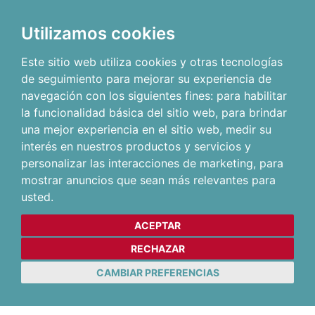
Utilizamos cookies
Este sitio web utiliza cookies y otras tecnologías
de seguimiento para mejorar su experiencia de
navegación con los siguientes fines:
para habilitar
la funcionalidad básica del sitio web
,
para brindar
una mejor experiencia en el sitio web
,
medir su
interés en nuestros productos y servicios y
personalizar las interacciones de marketing
,
para
mostrar anuncios que sean más relevantes para
usted
.
ACEPTAR
RECHAZAR
CAMBIAR PREFERENCIAS