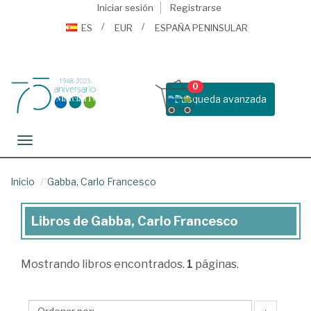
Iniciar sesión
Registrarse
ES
EUR
ESPAÑA PENINSULAR
0
Busqueda avanzada
Toggle navigation
Inicio
Gabba, Carlo Francesco
Libros de Gabba, Carlo Francesco
Libros
de
Mostrando
libros encontrados.
1
páginas.
Gabba,
Carlo