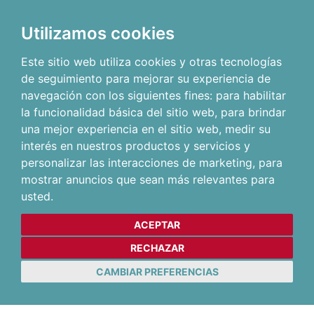
Utilizamos cookies
Este sitio web utiliza cookies y otras tecnologías
de seguimiento para mejorar su experiencia de
navegación con los siguientes fines:
para habilitar
la funcionalidad básica del sitio web
,
para brindar
una mejor experiencia en el sitio web
,
medir su
interés en nuestros productos y servicios y
personalizar las interacciones de marketing
,
para
mostrar anuncios que sean más relevantes para
usted
.
ACEPTAR
RECHAZAR
CAMBIAR PREFERENCIAS