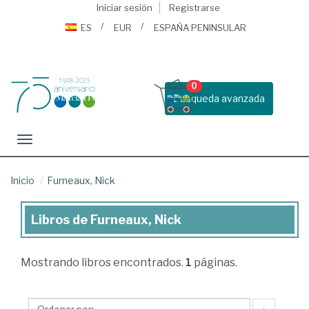
Iniciar sesión
Registrarse
ES
EUR
ESPAÑA PENINSULAR
0
Busqueda avanzada
Toggle navigation
Inicio
Furneaux, Nick
Libros de Furneaux, Nick
Libros
de
Mostrando
libros encontrados.
1
páginas.
Furneaux,
Nick