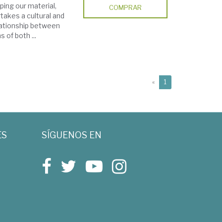
aping our material,
COMPRAR
rtakes a cultural and
elationship between
 of both ...
(current)
«
1
ES
SÍGUENOS EN