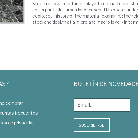
Steel has, over centuries, played a crucial role in sh
and in particular, urban landscapes. This books unde
ecological history of the material, examining the r
steel and design at a micro and macro level - in terms
AS?
BOLETÍN DE NOVEDAD
o comprar
guntas frecuentes
tica de privacidad
SUSCRIBIRSE