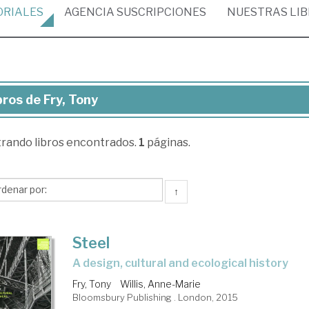
ORIALES
AGENCIA
SUSCRIPCIONES
NUESTRAS
LI
bros de Fry, Tony
ros
trando
libros encontrados.
1
páginas.
,
ny
↑
Steel
a design, cultural and ecological history
Fry, Tony
Willis, Anne-Marie
Bloomsbury Publishing . London, 2015