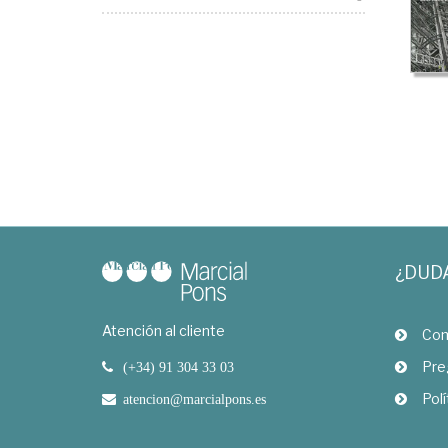
¿DUD
Atención al cliente
Com
Pre
(+34) 91 304 33 03
Polí
atencion@marcialpons.es